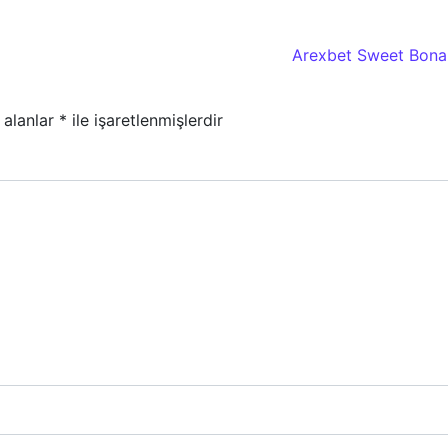
Arexbet Sweet Bon
 alanlar
*
ile işaretlenmişlerdir