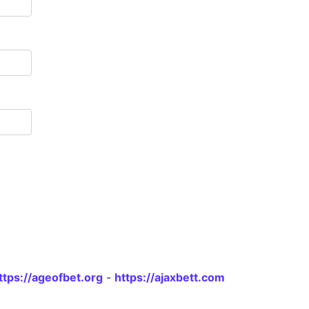
ttps://ageofbet.org
-
https://ajaxbett.com