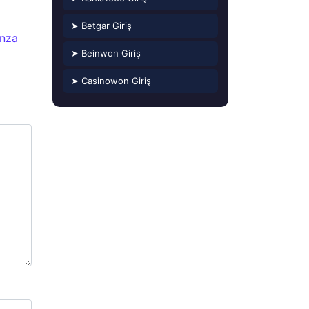
➤ Betgar Giriş
anza
➤ Beinwon Giriş
➤ Casinowon Giriş