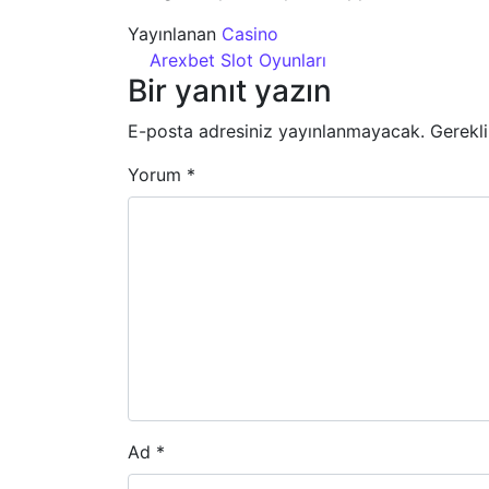
Yayınlanan
Casino
Yazı dolaşımı
Arexbet Slot Oyunları
Bir yanıt yazın
E-posta adresiniz yayınlanmayacak.
Gerekli
Yorum
*
Ad
*